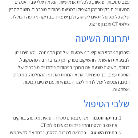
עצם מסיבות רפואיות, כלכליות או אישיות. הוא אידיאלי עבור אנשים
המעוניינים בקיצור זמן הטיפול ובמניעת ניתוחים מורכבים. חשוב להבין
שלא כל מטופל יתאים לשיטה, ולכן יש צורך בבדיקה מקיפה הכוללת
צילומי
CT
ותכנון פרטני
.
יתרונות השיטה
היתרון המרכזי הוא קיצור משמעותי של זמן ההמתנה – לעיתים ניתן
לבצע את ההשתלה והשיקום בפרק זמן קצר בהרבה מהמקובל.
בנוסף, השיטה מונעת את הצורך בניתוחים כירורגיים מורכבים של
הוספת עצם, וכך מפחיתה את אי הנוחות ואת זמן ההחלמה. במקרים
רבים, המטופל יכול לחזור לשגרה במהירות עם שיניים קבועות
ואסתטיות
.
שלבי הטיפול
בדיקה ותכנון
–
אנו מבצעים סקירה רפואית מקיפה, בודקים
את מצב הלסת והחניכיים ומבצעים צילום
CT.
בחירת השיטה
–
בהתאם למבנה הלסת, נבחר אם להשתמש