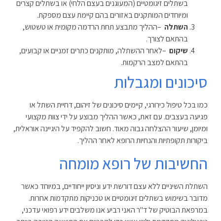
בשתלים זיגומטיים (המעוגנים בעצם הלחי) או בשתלים קצרים
ומיוחדים המותקנים באזורים בהם קיימת עצם מספקת
.
השתלה
–
ההליך מתבצע תחת הרדמה מקומית או טשטוש,
בהתאם לצורך
.
שיקום
–
לאחר ההשתלה, מותקנים כתרים זמניים או קבועים,
בהתאם למצב הרקמות
.
סיכונים ומגבלות
כמו בכל טיפול כירורגי, קיימים סיכונים של זיהום, דחיית השתל או
פגיעה בעצבים. עם זאת, כאשר ההליך מבוצע על ידי צוות מקצועי
ומיומן, שיעור ההצלחה גבוה מאוד. חשוב להקפיד על היגיינה אוראלית,
ביקורות תקופתיות והנחיות הרופא לאחר ההליך
.
החשיבות של רופא מומחה
השתלת השיניים ללא עצם דורשת ידע וניסיון ייחודיים, במיוחד כאשר
מדובר בשימוש בשתלים זיגומטיים או טכניקות מתקדמות אחרות.
במרפאת הבוטיק של ד"ר האני רביע אנו משלבים ידע רפואי עדכני,