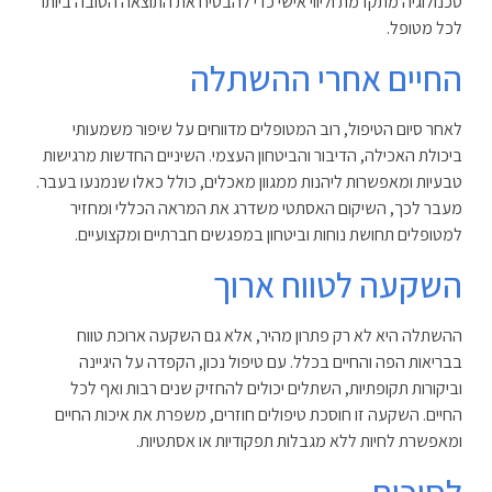
טכנולוגיה מתקדמת וליווי אישי כדי להבטיח את התוצאה הטובה ביותר
לכל מטופל
.
החיים אחרי ההשתלה
לאחר סיום הטיפול, רוב המטופלים מדווחים על שיפור משמעותי
ביכולת האכילה, הדיבור והביטחון העצמי. השיניים החדשות מרגישות
טבעיות ומאפשרות ליהנות ממגוון מאכלים, כולל כאלו שנמנעו בעבר.
מעבר לכך, השיקום האסתטי משדרג את המראה הכללי ומחזיר
למטופלים תחושת נוחות וביטחון במפגשים חברתיים ומקצועיים
.
השקעה לטווח ארוך
ההשתלה היא לא רק פתרון מהיר, אלא גם השקעה ארוכת טווח
בבריאות הפה והחיים בכלל. עם טיפול נכון, הקפדה על היגיינה
וביקורות תקופתיות, השתלים יכולים להחזיק שנים רבות ואף לכל
החיים. השקעה זו חוסכת טיפולים חוזרים, משפרת את איכות החיים
ומאפשרת לחיות ללא מגבלות תפקודיות או אסתטיות
.
לסיכום