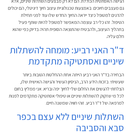
הגישה האסתטית הכוללת. הם לא רק מבצעים השתלות שיניים, אלא
גם מעצבים חיוכים. באמצעות טכנולוגיית עיצוב חיוך דיגיטלי, הם יכולים
להדגים למטופל כיצד ייראה החיוך החדש שלו עוד לפני תחילת
הטיפול. זהו כלי רב עוצמה המאפשר למטופל להיות שותף פעיל
בתהליך העיצוב, ולהבטיח שהתוצאה הסופית תהיה בדיוק כפי שהוא
חלם עליה.
ד"ר האני רביע: מומחה להשתלות
שיניים ואסתטיקה מתקדמת
הבחירה בד"ר האני רביע הייתה אחת ההחלטות הטובות ביותר
שעשיתי. בזכות הידע הרב, הניסיון העשיר והגישה האישית שלו,
הצלחתי להגשים את החלום שלי לחיוך יפה ובריא. אני ממליץ בחום
לכל מי שזקוק להשתלות שיניים או טיפולי אסתטיקה מתקדמים לפנות
למרפאה של ד"ר רביע. זוהי חוויה שמשנה חיים.
השתלות שיניים ללא עצם בכפר
סבא והסביבה