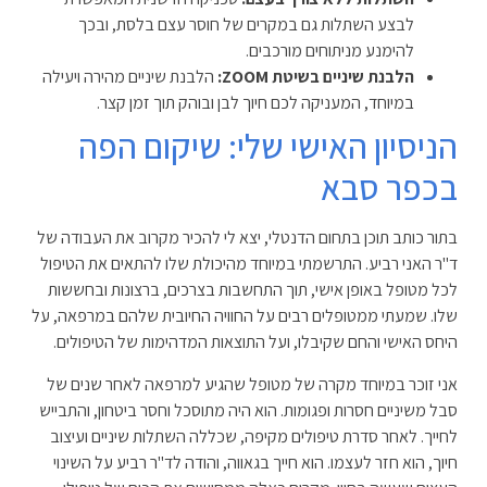
לבצע השתלות גם במקרים של חוסר עצם בלסת, ובכך
להימנע מניתוחים מורכבים.
הלבנת שיניים בשיטת ZOOM:
הלבנת שיניים מהירה ויעילה
במיוחד, המעניקה לכם חיוך לבן ובוהק תוך זמן קצר.
הניסיון האישי שלי: שיקום הפה
בכפר סבא
בתור כותב תוכן בתחום הדנטלי, יצא לי להכיר מקרוב את העבודה של
ד"ר האני רביע. התרשמתי במיוחד מהיכולת שלו להתאים את הטיפול
לכל מטופל באופן אישי, תוך התחשבות בצרכים, ברצונות ובחששות
שלו. שמעתי ממטופלים רבים על החוויה החיובית שלהם במרפאה, על
היחס האישי והחם שקיבלו, ועל התוצאות המדהימות של הטיפולים.
אני זוכר במיוחד מקרה של מטופל שהגיע למרפאה לאחר שנים של
סבל משיניים חסרות ופגומות. הוא היה מתוסכל וחסר ביטחון, והתבייש
לחייך. לאחר סדרת טיפולים מקיפה, שכללה השתלות שיניים ועיצוב
חיוך, הוא חזר לעצמו. הוא חייך בגאווה, והודה לד"ר רביע על השינוי