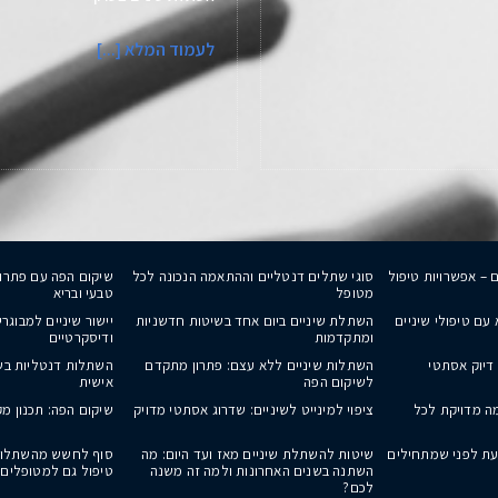
לעמוד המלא [...]
– אפשרויות טיפול
סוגי שתלים דנטליים וההתאמה הנכונה לכל
שיקום הפה עם פתרו
מטופל
טבעי ובריא
עם טיפולי שיניים
השתלת שיניים ביום אחד בשיטות חדשניות
יישור שיניים למבוגר
ומתקדמות
ודיסקרטיים
דיוק אסתטי
השתלות שיניים ללא עצם: פתרון מתקדם
השתלות דנטליות בשר
לשיקום הפה
אישית
מה מדויקת לכל
ציפוי למינייט לשיניים: שדרוג אסתטי מדויק
שיקום הפה: תכנון מ
עת לפני שמתחילים
שיטות להשתלת שיניים מאז ועד היום: מה
סוף לחשש מהשתלות
השתנה בשנים האחרונות ולמה זה משנה
טיפול גם למטופלים
לכם?