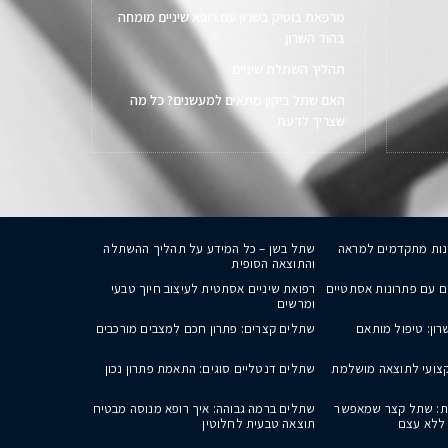
מרפאת בוטיק בשרון עם רופא שיניים מומחה
בהוד השרון
תהליך השתלת שיניים
האם שתל ביקון מתאים למעשנים? כל מה
שצריך לדעת
נות מתקדמים למראה
שתל בשן – כל המידע על תהליך ההשתלה
והתוצאה הסופית
ים עם פתרונות אסתטיים
רפואת שיניים אסתטית לעיצוב חיוך טבעי
ומרשים
ון: טיפול מותאם
שתלים קצרים: פתרון חכם למצבים מורכבים
קצועי לתוצאה מושלמת
שתלים דנטליים סוגים: התאמת פתרון נכון
: שתל קצר שמאפשר
שתלים ברמה גבוהה: איך רופא מנוסה מבטיח
 ללא עצם
תוצאה טבעית לחלוטין