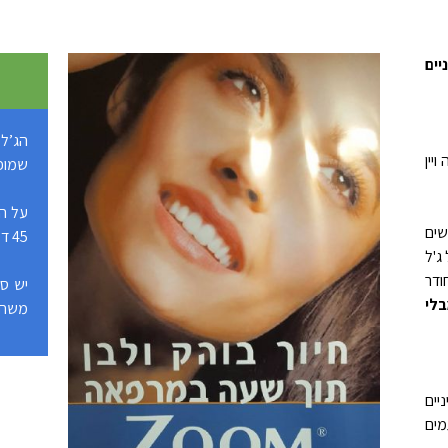
ניים
יין
שמופע
על הפ
 Zoom, משתמשים
45 דקות עד שעה.
עיל ג'ל
HYDROGEN ) בריכוז של 25% החודר
יש סי
לי
משחה 
יים
מים