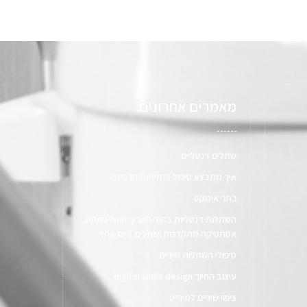
מאמרים אחרונים:
שתלים דנטליים
איך מתבצע טיפול בחזיתות חרסינה
כתר אימקס
השתלות דנטליות בהוד השרון: חוויה נינוחה,
אסתטיקה מתקדמת ושתלים ביום אחד
טיפולי השתלות שיניים
עיצוב החיוך digital smile design​
ציפוי שיניים למינייט