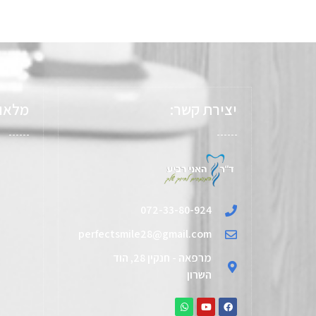
יצירת קשר:
מלאו 
072-33-80-924
perfectsmile28@gmail.com
מרפאה - חנקין 28, הוד
השרון