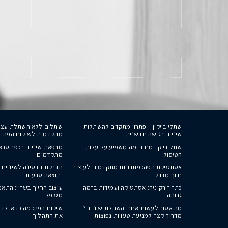
שתלי בייקון – פתרון מתקדם להשתלות
שתלים ללא השתלת עצם 
שיניים בגישה חדשנית
מתקדמות לשיקום הפה
שתל בייקון מחיר ומה משפיע על עלות
מרפאת שיניים בכפר סבא 
הטיפול
מתקדמים
אסתטיקת הפה: פתרונות מתקדמים לעיצוב
הדבקת חרסינה לשיניים: 
חיוך מדויק
ותוצאה טבעית
כתר זירקוניה: אסתטיקה ועמידות ברמה
עיצוב החיוך בשרון: התא
גבוהה
מטופל
מה אסור לעשות אחרי השתלת שיניים?
שיקום הפה: מה כדאי לד
מדריך קצר למניעת טעויות נפוצות
את התהליך